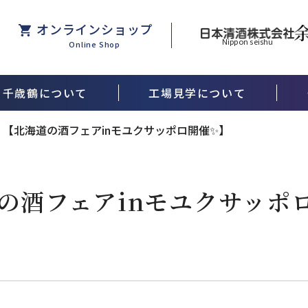
オンラインショップ
Nippon seishu
Online Shop
千歳鶴について
工場見学について
酒米ができるまで
【北海道の酒フェアinモユクサッポロ開催✨】
の酒フェアinモユクサッポ