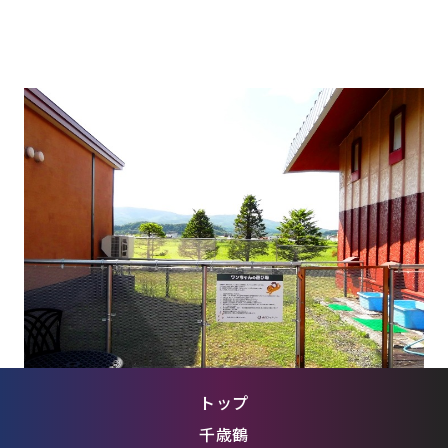
【Dog Run】
ワンちゃんも、ご家族もみんなが楽しめる空間です！
洗い場もご用意しております。
余市ワイナリー満喫旅一例（PDFファイルが開きま
す）
余市ワイナリーを訪れたとある女子2人の1日
トップ
千歳鶴