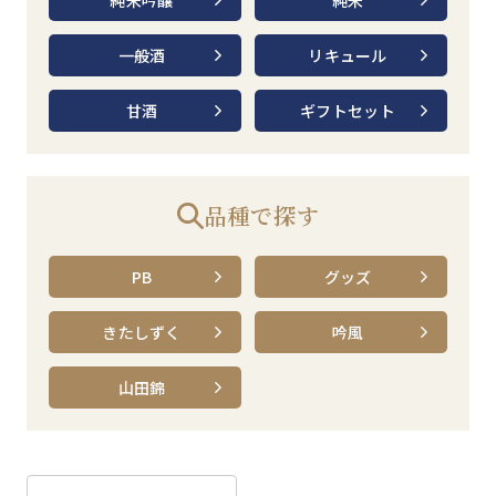
純米吟醸
純米
一般酒
リキュール
甘酒
ギフトセット
品種で探す
PB
グッズ
きたしずく
吟風
山田錦