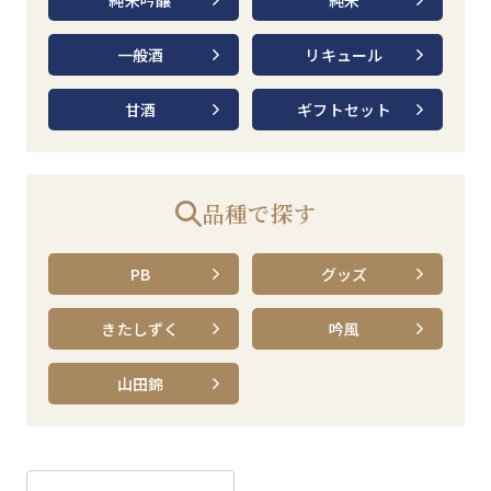
純米吟醸
純米
一般酒
リキュール
甘酒
ギフトセット
品種で探す
PB
グッズ
きたしずく
吟風
山田錦