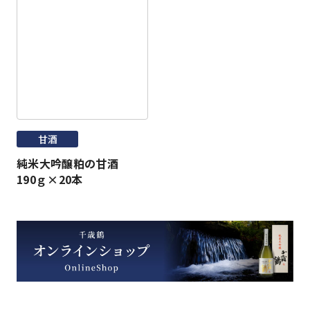
甘酒
純米大吟醸粕の甘酒
190ｇ×20本