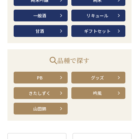
純米吟醸
純米
一般酒
リキュール
甘酒
ギフトセット
品種で探す
PB
グッズ
きたしずく
吟風
山田錦