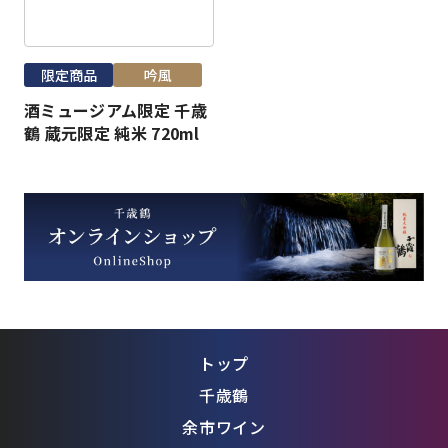
限定商品
吟風
酒ミュージアム限定 千歳
鶴 蔵元限定 純米 720ml
トップ
千歳鶴
余市ワイン