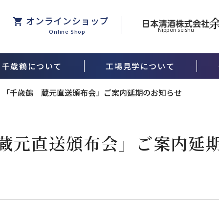
オンラインショップ
Nippon seishu
Online Shop
千歳鶴について
工場見学について
酒米ができるまで
「千歳鶴 蔵元直送頒布会」ご案内延期のお知らせ
蔵元直送頒布会」ご案内延